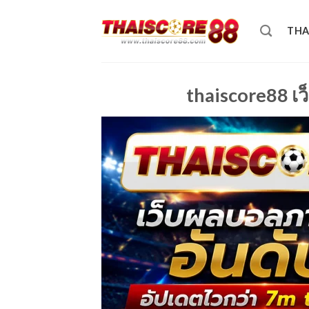
Skip
to
THA
content
thaiscore88 เ