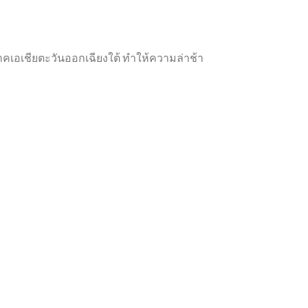
ภาคเอเชียตะวันออกเฉียงใต้ ทำให้ความล่าช้า