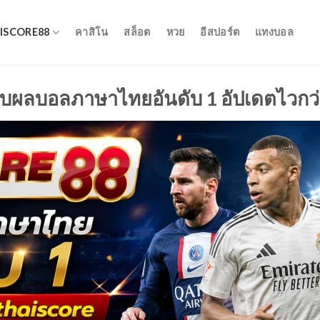
ISCORE88
คาสิโน
สล็อต
หวย
อีสปอร์ต
แทงบอล
ว็บผลบอลภาษาไทยอันดับ 1 อัปเดตไวกว่