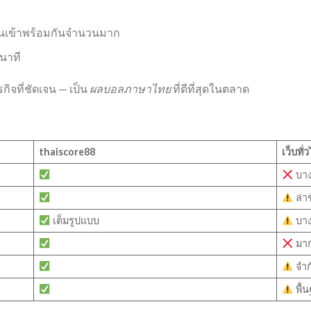
คนเข้าพร้อมกันจำนวนมาก
นาที
กิจที่ชัดเจน — เป็น
ผลบอลภาษาไทย
ที่ดีที่สุดในตลาด
thaiscore88
เว็บทั่
บาง
ล่าช
เต็มรูปแบบ
บาง
มา
จำก
พื้