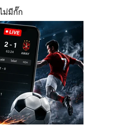
่มีกั๊ก