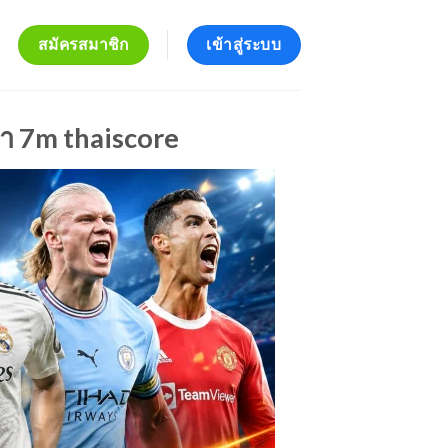
สมัครสมาชิก
เข้าสู่ระบบ
า 7m thaiscore