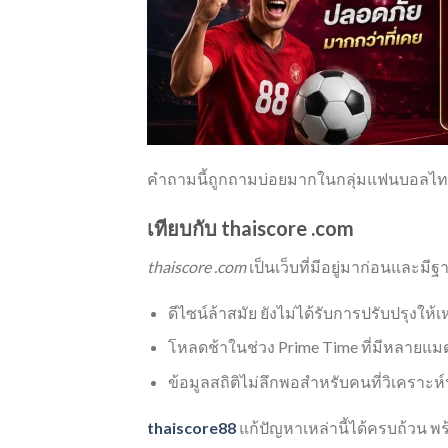
คำถามนี้ถูกถามบ่อยมากในกลุ่มแฟนบอลไท
เทียบกับ thaiscore .com
thaiscore .com
เป็นเว็บที่มีอยู่มาก่อนและมีฐ
ดีไซน์ล้าสมัย ยังไม่ได้รับการปรับปรุงให
โหลดช้าในช่วง Prime Time ที่มีหลายแม
ข้อมูลสถิติไม่ลึกพอสำหรับคนที่วิเคราะห์
thaiscore88
แก้ปัญหาเหล่านี้ได้ครบถ้วน พ