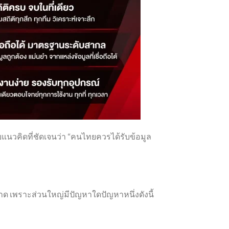
วยแนวคิดที่ชัดเจนว่า “คนไทยควรได้รับข้อมูล
ลาด เพราะส่วนใหญ่มีปัญหาใดปัญหาหนึ่งดังนี้