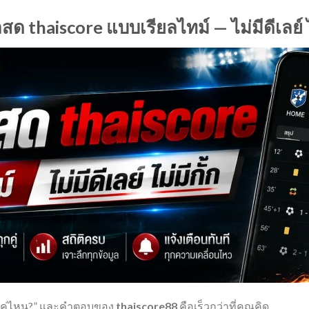
ด thaiscore แบบเรียลไทม์ — ไม่มีดีเลย์ ไม
ร็วแค่ไหน?” และคำตอบของ
thaiscore88
คือเร็วกว่าที่คุณคิด