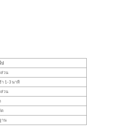
วไป
ส่วน
้า 1-3 นาที
ส่วน
ก
ัด
นฐาน