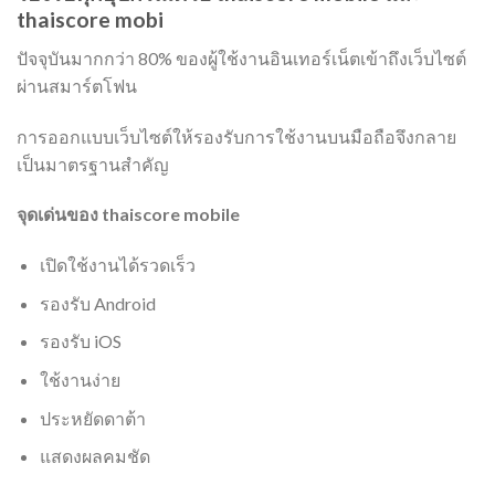
thaiscore mobi
ปัจจุบันมากกว่า 80% ของผู้ใช้งานอินเทอร์เน็ตเข้าถึงเว็บไซต์
ผ่านสมาร์ตโฟน
การออกแบบเว็บไซต์ให้รองรับการใช้งานบนมือถือจึงกลาย
เป็นมาตรฐานสำคัญ
จุดเด่นของ thaiscore mobile
เปิดใช้งานได้รวดเร็ว
รองรับ Android
รองรับ iOS
ใช้งานง่าย
ประหยัดดาต้า
แสดงผลคมชัด