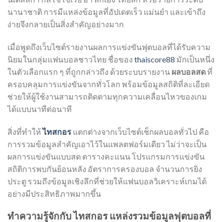
นานาชาติ การมีแหล่งข้อมูลที่อัปเดตเร็ว แม่นยำ และเข้าถึง
ง่ายจึงกลายเป็นสิ่งสำคัญอย่างมาก
เมื่อพูดถึงเว็บไซต์รายงานผลการแข่งขันฟุตบอลที่ได้รับความ
นิยมในกลุ่มแฟนบอลชาวไทย ชื่อของ
thaiscore88
มักเป็นหนึ่ง
ในตัวเลือกแรก ๆ ที่ถูกกล่าวถึง ด้วยระบบรายงาน
ผลบอลสด
ที่
ครอบคลุมการแข่งขันจากทั่วโลก พร้อมข้อมูลสถิติที่ละเอียด
ช่วยให้ผู้ใช้งานสามารถติดตามทุกความเคลื่อนไหวของเกม
ได้แบบนาทีต่อนาที
สิ่งที่ทำให้
ไทสกอร
แตกต่างจากเว็บไซต์เช็กผลบอลทั่วไป คือ
การรวมข้อมูลสำคัญเอาไว้ในแพลตฟอร์มเดียว ไม่ว่าจะเป็น
ผลการแข่งขันแบบสด ตารางคะแนน โปรแกรมการแข่งขัน
สถิติการพบกันย้อนหลัง อัตราการครองบอล จำนวนการยิง
ประตู รวมถึงข้อมูลเชิงลึกที่ช่วยให้แฟนบอลวิเคราะห์เกมได้
อย่างมีประสิทธิภาพมากขึ้น
ทำความรู้จักกับ ไทสกอร แหล่งรวมข้อมูลฟุตบอลที่