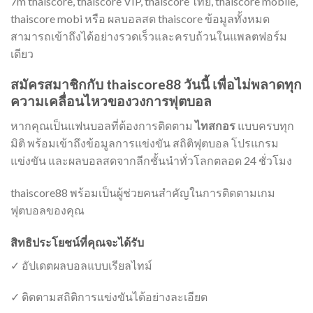
7m thaiscore, thaiscore VIP, thaiscore ไทย, thaiscore mobile,
thaiscore mobi หรือ ผลบอลสด thaiscore ข้อมูลทั้งหมด
สามารถเข้าถึงได้อย่างรวดเร็วและครบถ้วนในแพลตฟอร์ม
เดียว
สมัครสมาชิกกับ thaiscore88 วันนี้ เพื่อไม่พลาดทุก
ความเคลื่อนไหวของวงการฟุตบอล
หากคุณเป็นแฟนบอลที่ต้องการติดตาม
ไทสกอร
แบบครบทุก
มิติ พร้อมเข้าถึงข้อมูลการแข่งขัน สถิติฟุตบอล โปรแกรม
แข่งขัน และผลบอลสดจากลีกชั้นนำทั่วโลกตลอด 24 ชั่วโมง
thaiscore88 พร้อมเป็นผู้ช่วยคนสำคัญในการติดตามเกม
ฟุตบอลของคุณ
สิทธิประโยชน์ที่คุณจะได้รับ
✓ อัปเดตผลบอลแบบเรียลไทม์
✓ ติดตามสถิติการแข่งขันได้อย่างละเอียด