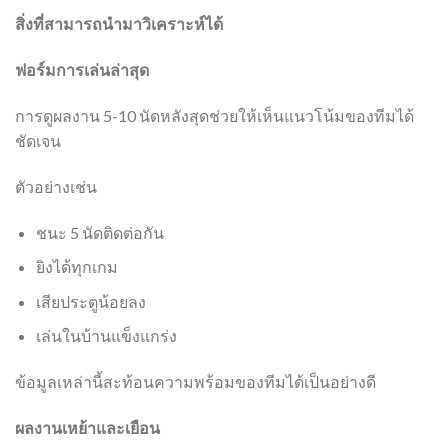
สิ่งที่สามารถนำมาวิเคราะห์ได้
ฟอร์มการเล่นล่าสุด
การดูผลงาน 5-10 นัดหลังสุดช่วยให้เห็นแนวโน้มของทีมได้
ชัดเจน
ตัวอย่างเช่น
ชนะ 5 นัดติดต่อกัน
ยิงได้ทุกเกม
เสียประตูน้อยลง
เล่นในบ้านแข็งแกร่ง
ข้อมูลเหล่านี้สะท้อนความพร้อมของทีมได้เป็นอย่างดี
ผลงานเหย้าและเยือน