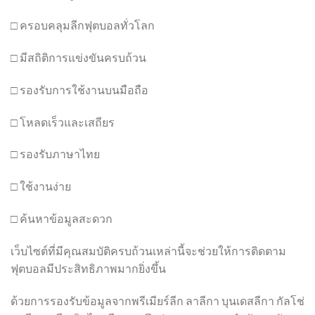
□ ครอบคลุมลีกฟุตบอลทั่วโลก
□ มีสถิติการแข่งขันครบถ้วน
□ รองรับการใช้งานบนมือถือ
□ โหลดเร็วและเสถียร
□ รองรับภาษาไทย
□ ใช้งานง่าย
□ ค้นหาข้อมูลสะดวก
เว็บไซต์ที่มีคุณสมบัติครบถ้วนเหล่านี้จะช่วยให้การติดตาม
ฟุตบอลมีประสิทธิภาพมากยิ่งขึ้น
ด้วยการรองรับข้อมูลจากพรีเมียร์ลีก ลาลีกา บุนเดสลีกา กัลโช่