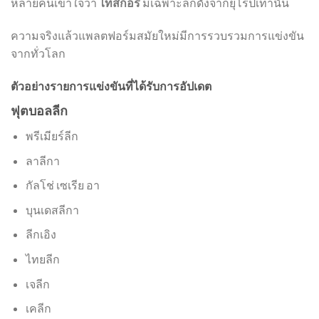
หลายคนเข้าใจว่า
ไทสกอร
มีเฉพาะลีกดังจากยุโรปเท่านั้น
ความจริงแล้วแพลตฟอร์มสมัยใหม่มีการรวบรวมการแข่งขัน
จากทั่วโลก
ตัวอย่างรายการแข่งขันที่ได้รับการอัปเดต
ฟุตบอลลีก
พรีเมียร์ลีก
ลาลีกา
กัลโช่ เซเรีย อา
บุนเดสลีกา
ลีกเอิง
ไทยลีก
เจลีก
เคลีก