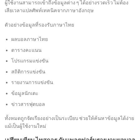
ผู้ใช้งานสามารถเข้าถึงข้อมูลต่าง ๆ ได้อย่างรวดเร็ว ไม่ต้อง
เสียเวลาแปลศัพท์เทคนิคจากภาษาอังกฤษ
ตัวอย่างข้อมูลที่รองรับภาษาไทย
ผลบอลภาษาไทย
ตารางคะแนน
โปรแกรมแข่งขัน
สถิติการแข่งขัน
รายงานการแข่งขัน
ข้อมูลนักเตะ
ข่าวสารฟุตบอล
ทั้งหมดถูกจัดเรียงอย่างเป็นระเบียบ ช่วยให้ค้นหาข้อมูลได้ง่าย
แม้เป็นผู้ใช้งานใหม่
เปรียบเทียบ ไทสกอร กับแพลตฟอร์มรายงานผลบอล