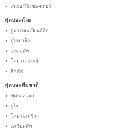
เมเจอร์ลีก ซอคเกอร์
ฟุตบอลถ้วย
ยูฟ่า แชมเปียนส์ลีก
ยูโรปาลีก
เอฟเอคัพ
โคปา เดล เรย์
ลีกคัพ
ฟุตบอลทีมชาติ
ฟุตบอลโลก
ยูโร
โคปา อเมริกา
เอเชียนคัพ