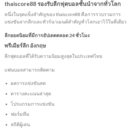
thaiscore88 รองรับลีกฟุตบอลชั้นนำจากทั่วโลก
หนึ่งในจุดแข็งสำคัญของ thaiscore88 คือการรวบรวมการ
แข่งขันจากลีกและทัวร์นาเมนต์สำคัญทั่วโลกเอาไว้ในที่เดียว
ลีกยอดนิยมที่มีการอัปเดตตลอด 24 ชั่วโมง
พรีเมียร์ลีก อังกฤษ
ลีกฟุตบอลที่ได้รับความนิยมสูงสุดในประเทศไทย
แฟนบอลสามารถติดตาม
ผลการแข่งขันสด
ตารางคะแนนล่าสุด
โปรแกรมการแข่งขัน
ฟอร์มทีม
สถิติผู้เล่น