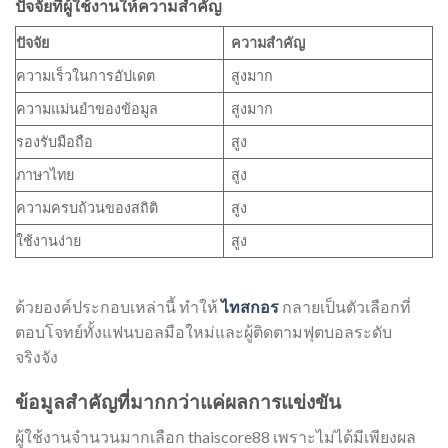
ปัจจัยที่ผู้ใช้งานให้ความสำคัญ
ปัจจัย
ความสำคัญ
ความเร็วในการอัปเดต
สูงมาก
ความแม่นยำของข้อมูล
สูงมาก
รองรับมือถือ
สูง
ภาษาไทย
สูง
ความครบถ้วนของสถิติ
สูง
ใช้งานง่าย
สูง
ด้วยองค์ประกอบเหล่านี้ ทำให้
ไทสกอร
กลายเป็นตัวเลือกที่
ตอบโจทย์ทั้งแฟนบอลมือใหม่และผู้ติดตามฟุตบอลระดับ
จริงจัง
ข้อมูลสำคัญที่มากกว่าแค่ผลการแข่งขัน
ผู้ใช้งานจำนวนมากเลือก thaiscore88 เพราะไม่ได้มีเพียงผล