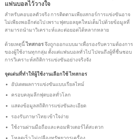
แฟนบอลไว้วางใจ
สำหรับคอบอลตัวจริง การติดตามเพียงสกอร์การแข่งขันอาจ
ไม่เพียงพออีกต่อไป เพราะฟุตบอลยุคใหม่เต็มไปด้วยข้อมูลที่
สามารถนำมาวิเคราะห์และต่อยอดได้หลากหลาย
ด้วยเหตุนี้
ไทสกอร
จึงถูกออกแบบมาเพื่อรองรับความต้องการ
ของผู้ใช้งานทุกกลุ่ม ตั้งแต่แฟนบอลทั่วไป ไปจนถึงผู้ที่ชื่นชอบ
การวิเคราะห์สถิติการแข่งขันอย่างจริงจัง
จุดเด่นที่ทำให้ผู้ใช้งานเลือกใช้ ไทสกอร
อัปเดตผลการแข่งขันแบบเรียลไทม์
ครอบคลุมลีกฟุตบอลทั่วโลก
แสดงข้อมูลสถิติการแข่งขันละเอียด
รองรับภาษาไทย เข้าใจง่าย
ใช้งานผ่านมือถือและคอมพิวเตอร์ได้สะดวก
โหลดเร็ว ไม่เปลืองทรัพยากรเครื่อง