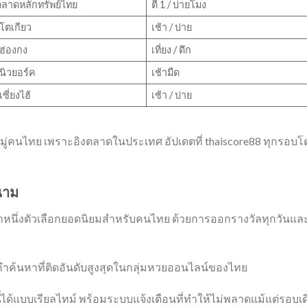
ลาดหลักทรัพย์ไทย
ตี 1 / บ่ายโมง
โตเกียว
เช้า / บ่าย
ฮ่องกง
เที่ยง / ดึก
นิวยอร์ค
เช้ามืด
ซี่ยงไฮ้
เช้า / บ่าย
นหมู่คนไทย เพราะอิงตลาดในประเทศ อัปเดตที่ thaiscore88 ทุกรอบโ
นาม
ีกหนึ่งตัวเลือกยอดนิยมสำหรับคนไทย ด้วยการออกรางวัลทุกวันและ
คำค้นหาที่ติดอันดับสูงสุดในกลุ่มหวยออนไลน์ของไทย
้
ได้แบบเรียลไทม์ พร้อมระบบแจ้งเตือนที่ทำให้ไม่พลาดแม้แต่รอบเด