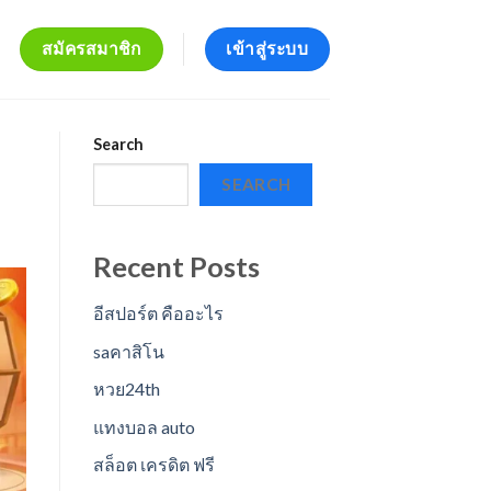
สมัครสมาชิก
เข้าสู่ระบบ
Search
SEARCH
Recent Posts
อีสปอร์ต คืออะไร
saคาสิโน
หวย24th
แทงบอล auto
สล็อต เครดิต ฟรี