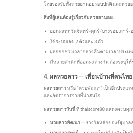
โดยรองรับทั้งหวยฮานอยรอบปกติ และหวย
สิ่งที่ผู้เล่นต้องรู้เกี่ยวกับหวยฮานอย:
ออกผลทุกวันจันทร์–ศุกร์ (บางรอบเสาร์–อ
ใช้ระบบเลข 2 ตัวและ 3 ตัว
ผลออกช่วงเวลากลางคืนตามเวลาประเท
มีหลายสำนักที่ออกผลต่างกัน ต้องระบุให
4. ผลหวยลาว — เพื่อนบ้านที่คนไทย
ผลหวยลาว
หรือ “หวยพัฒนา” เป็นอีกประเภท
และอัตราการจ่ายที่น่าสนใจ
ผลหวยลาววันนี้
ที่ thaiscore88 แสดงครบทุ
หวยลาวพัฒนา
— รางวัลหลักของรัฐบาล
หวยลาวสตาร์
— รูปแบบใหม่ที่กำลังเป็นที