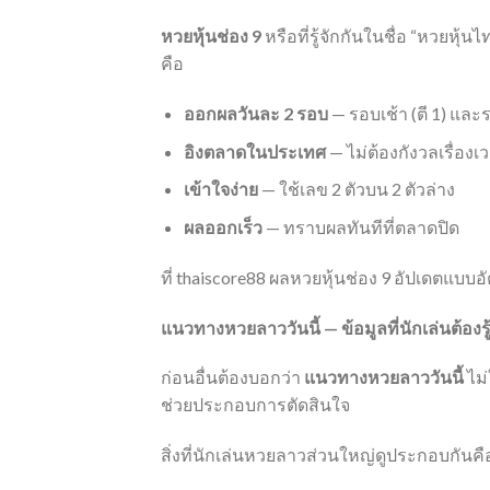
หวยหุ้นช่อง 9
หรือที่รู้จักกันในชื่อ “หวยหุ
คือ
ออกผลวันละ 2 รอบ
— รอบเช้า (ตี 1) และ
อิงตลาดในประเทศ
— ไม่ต้องกังวลเรื่อง
เข้าใจง่าย
— ใช้เลข 2 ตัวบน 2 ตัวล่าง
ผลออกเร็ว
— ทราบผลทันทีที่ตลาดปิด
ที่ thaiscore88 ผลหวยหุ้นช่อง 9 อัปเดตแบบอ
แนวทางหวยลาววันนี้ — ข้อมูลที่นักเล่นต้องรู
ก่อนอื่นต้องบอกว่า
แนวทางหวยลาววันนี้
ไม่
ช่วยประกอบการตัดสินใจ
สิ่งที่นักเล่นหวยลาวส่วนใหญ่ดูประกอบกันคื