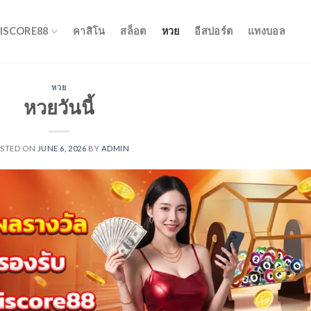
ISCORE88
คาสิโน
สล็อต
หวย
อีสปอร์ต
แทงบอล
หวย
หวยวันนี้
STED ON
JUNE 6, 2026
BY
ADMIN