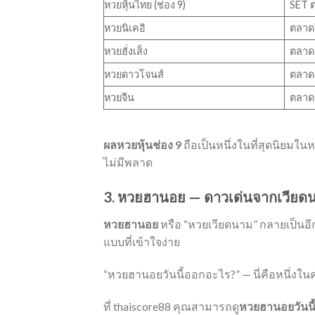
หวยหุ้นไทย (ช่อง 9)
SET ต
หวยนิเคอิ
ตลาด
หวยฮั่งเส็ง
ตลาด
หวยดาวโจนส์
ตลาด
หวยจีน
ตลาดเ
ผลหวยหุ้นช่อง 9
ถือเป็นหนึ่งในที่สุดนิยมใ
ไม่มีพลาด
3. หวยฮานอย — ดาวเด่นจากเวียด
หวยฮานอย
หรือ “หวยเวียดนาม” กลายเป็นอ
แบบที่เข้าใจง่าย
“หวยฮานอยวันนี้ออกอะไร?” — นี่คือหนึ่งใน
ที่ thaiscore88 คุณสามารถดู
หวยฮานอยวันนี