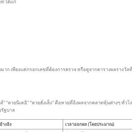
ท ได้แก่
ยมาก เพียงแค่กรอกเลขที่ต้องการตรวจ หรือดูจากตารางผลรางวัลที
 “หวยนิเคอิ” “หวยฮั่งเส็ง” คือหวยที่อิงผลจากตลาดหุ้นต่างๆ ทั่วโ
ยรัฐบาล
้างอิง
เวลาออกผล (โดยประมาณ)