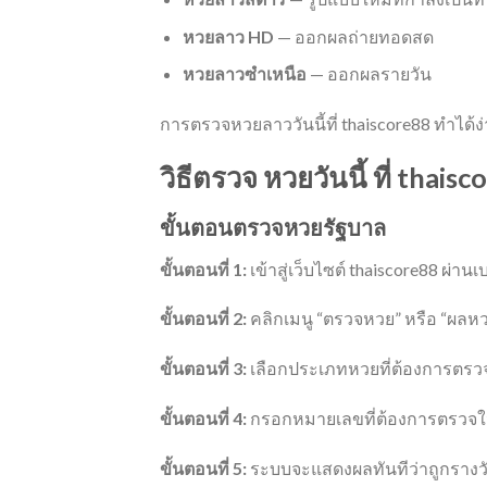
หวยลาว HD
— ออกผลถ่ายทอดสด
หวยลาวซำเหนือ
— ออกผลรายวัน
การตรวจหวยลาววันนี้ที่ thaiscore88 ทำได้ง่
วิธีตรวจ หวยวันนี้ ที่ thai
ขั้นตอนตรวจหวยรัฐบาล
ขั้นตอนที่ 1:
เข้าสู่เว็บไซต์ thaiscore88 ผ่า
ขั้นตอนที่ 2:
คลิกเมนู “ตรวจหวย” หรือ “ผลหวย
ขั้นตอนที่ 3:
เลือกประเภทหวยที่ต้องการตรวจ 
ขั้นตอนที่ 4:
กรอกหมายเลขที่ต้องการตรวจใ
ขั้นตอนที่ 5:
ระบบจะแสดงผลทันทีว่าถูกรางวัล