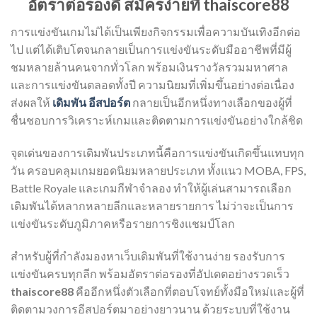
อัตราต่อรองดี สมัครง่ายที่ thaiscore88
การแข่งขันเกมไม่ได้เป็นเพียงกิจกรรมเพื่อความบันเทิงอีกต่อ
ไป แต่ได้เติบโตจนกลายเป็นการแข่งขันระดับมืออาชีพที่มีผู้
ชมหลายล้านคนจากทั่วโลก พร้อมเงินรางวัลรวมมหาศาล
และการแข่งขันตลอดทั้งปี ความนิยมที่เพิ่มขึ้นอย่างต่อเนื่อง
ส่งผลให้
เดิมพัน อีสปอร์ต
กลายเป็นอีกหนึ่งทางเลือกของผู้ที่
ชื่นชอบการวิเคราะห์เกมและติดตามการแข่งขันอย่างใกล้ชิด
จุดเด่นของการเดิมพันประเภทนี้คือการแข่งขันเกิดขึ้นแทบทุก
วัน ครอบคลุมเกมยอดนิยมหลายประเภท ทั้งแนว MOBA, FPS,
Battle Royale และเกมกีฬาจำลอง ทำให้ผู้เล่นสามารถเลือก
เดิมพันได้หลากหลายลีกและหลายรายการ ไม่ว่าจะเป็นการ
แข่งขันระดับภูมิภาคหรือรายการชิงแชมป์โลก
สำหรับผู้ที่กำลังมองหาเว็บเดิมพันที่ใช้งานง่าย รองรับการ
แข่งขันครบทุกลีก พร้อมอัตราต่อรองที่อัปเดตอย่างรวดเร็ว
thaiscore88
คืออีกหนึ่งตัวเลือกที่ตอบโจทย์ทั้งมือใหม่และผู้ที่
ติดตามวงการอีสปอร์ตมาอย่างยาวนาน ด้วยระบบที่ใช้งาน