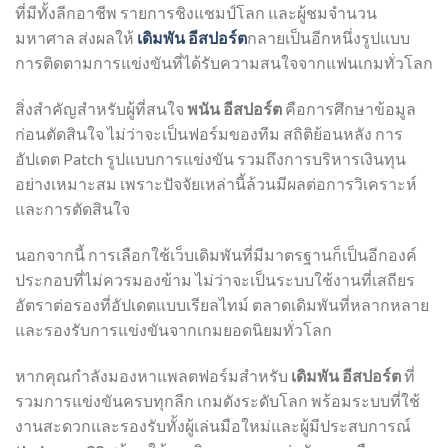
ที่มีทั้งลีกอาชีพ รายการชิงแชมป์โลก และผู้ชมจำนวน
มหาศาล ส่งผลให้
เดิมพัน อีสปอร์ต
กลายเป็นอีกหนึ่งรูปแบบ
การติดตามการแข่งขันที่ได้รับความสนใจจากแฟนเกมทั่วโลก
สิ่งสำคัญสำหรับผู้ที่สนใจ
พนัน อีสปอร์ต
คือการศึกษาข้อมูล
ก่อนตัดสินใจ ไม่ว่าจะเป็นฟอร์มของทีม สถิติย้อนหลัง การ
อัปเดต Patch รูปแบบการแข่งขัน รวมถึงการบริหารเงินทุน
อย่างเหมาะสม เพราะปัจจัยเหล่านี้ล้วนมีผลต่อการวิเคราะห์
และการตัดสินใจ
นอกจากนี้ การเลือกใช้เว็บเดิมพันที่มีมาตรฐานก็เป็นอีกองค์
ประกอบที่ไม่ควรมองข้าม ไม่ว่าจะเป็นระบบใช้งานที่เสถียร
อัตราต่อรองที่อัปเดตแบบเรียลไทม์ ตลาดเดิมพันที่หลากหลาย
และรองรับการแข่งขันจากเกมยอดนิยมทั่วโลก
หากคุณกำลังมองหาแพลตฟอร์มสำหรับ
เดิมพัน อีสปอร์ต
ที่
รวมการแข่งขันครบทุกลีก เกมดังระดับโลก พร้อมระบบที่ใช้
งานสะดวกและรองรับทั้งผู้เล่นมือใหม่และผู้มีประสบการณ์